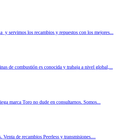
 y servimos los recambios y repuestos con los mejores...
as de combustión es conocida y trabaja a nivel global,...
siega marca Toro no dude en consultarnos. Somos...
. Venta de recambios Peerless y transmisiones....