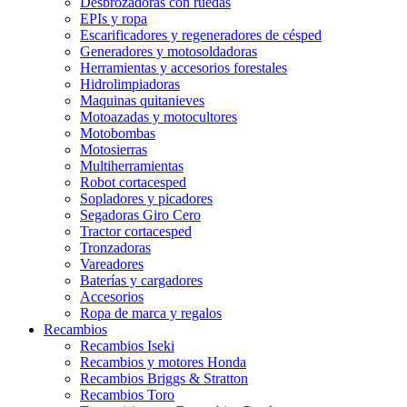
Desbrozadoras con ruedas
EPIs y ropa
Escarificadores y regeneradores de césped
Generadores y motosoldadoras
Herramientas y accesorios forestales
Hidrolimpiadoras
Maquinas quitanieves
Motoazadas y motocultores
Motobombas
Motosierras
Multiherramientas
Robot cortacesped
Sopladores y picadores
Segadoras Giro Cero
Tractor cortacesped
Tronzadoras
Vareadores
Baterías y cargadores
Accesorios
Ropa de marca y regalos
Recambios
Recambios Iseki
Recambios y motores Honda
Recambios Briggs & Stratton
Recambios Toro