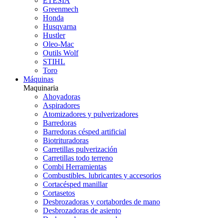
ETESIA
Greenmech
Honda
Husqvarna
Hustler
Oleo-Mac
Outils Wolf
STIHL
Toro
Máquinas
Maquinaria
Ahoyadoras
Aspiradores
Atomizadores y pulverizadores
Barredoras
Barredoras césped artificial
Biotrituradoras
Carretillas pulverización
Carretillas todo terreno
Combi Herramientas
Combustibles. lubricantes y accesorios
Cortacésped manillar
Cortasetos
Desbrozadoras y cortabordes de mano
Desbrozadoras de asiento